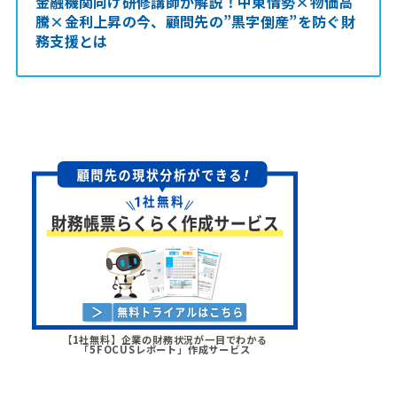
金融機関向け研修講師が解説！中東情勢×物価高
騰×金利上昇の今、顧問先の”黒字倒産”を防ぐ財
務支援とは
【1社無料】企業の財務状況が一目でわかる
「5FOCUSレポート」作成サービス