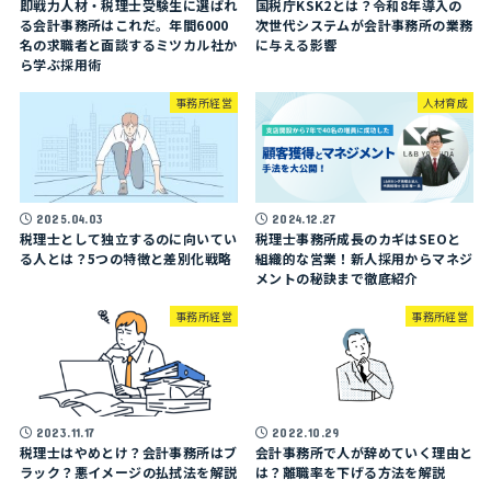
即戦力人材・税理士受験生に選ばれ
国税庁KSK2とは？令和8年導入の
る会計事務所はこれだ。年間6000
次世代システムが会計事務所の業務
名の求職者と面談するミツカル社か
に与える影響
ら学ぶ採用術
事務所経営
人材育成
2025.04.03
2024.12.27
税理士として独立するのに向いてい
税理士事務所成長のカギはSEOと
る人とは？5つの特徴と差別化戦略
組織的な営業！新人採用からマネジ
メントの秘訣まで徹底紹介
事務所経営
事務所経営
2023.11.17
2022.10.29
税理士はやめとけ？会計事務所はブ
会計事務所で人が辞めていく理由と
ラック？悪イメージの払拭法を解説
は？離職率を下げる方法を解説