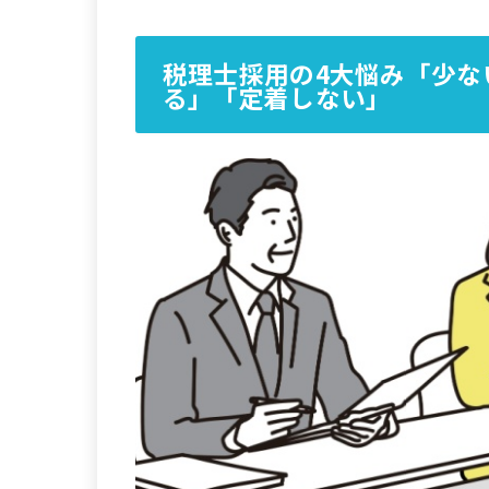
税理士採用の4大悩み「少な
る」「定着しない」