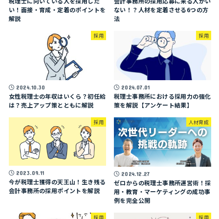
税理士に向いている人を採用した
会計事務所の採用応募に来る人がい
い！面接・育成・定着のポイントを
ない！？人材を定着させる6つの方
解説
法
採用
採用
2024.10.30
2024.07.01
女性税理士の年収はいくら？初任給
税理士事務所における採用力の強化
は？売上アップ策とともに解説
策を解説【アンケート結果】
採用
人材育成
2023.09.11
2024.12.27
今が税理士獲得の天王山！生き残る
ゼロからの税理士事務所運営術！採
会計事務所の採用ポイントを解説
用・教育・マーケティングの成功事
例を完全公開
採用
採用