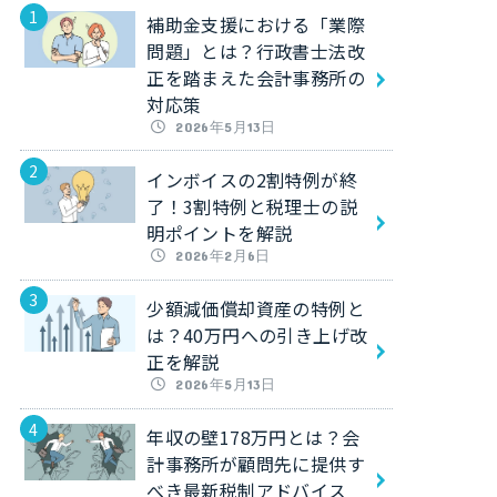
補助金支援における「業際
問題」とは？行政書士法改
正を踏まえた会計事務所の
対応策
2026年5月13日
インボイスの2割特例が終
了！3割特例と税理士の説
明ポイントを解説
2026年2月6日
少額減価償却資産の特例と
は？40万円への引き上げ改
正を解説
2026年5月13日
年収の壁178万円とは？会
計事務所が顧問先に提供す
べき最新税制アドバイス