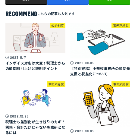
ポスト
シェア
送る
RECOMMEND
公的制度
事務所経営
2023.11.17
インボイス対応は大変！税理士から
2022.08.03
【特別寄稿】小規模事務所の顧問先
の顧問料引上げと説明ポイント
支援と収益化について
事務所経営
事務所経営
2022.12.26
税理士も差別化が生き残りのカギ！
税務・会計だけじゃない事務所とな
2022.08.03
るには