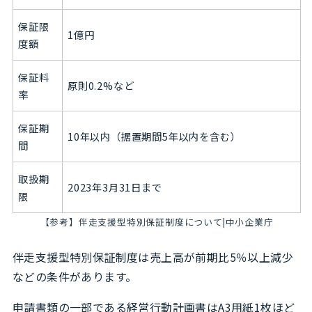
保証限
1億円
度額
保証料
原則0.2%など
率
保証期
10年以内（据置期間5年以内を含む）
間
取扱期
2023年3月31日まで
限
【参考】
伴走支援型特別保証制度について|中小企業庁
伴走支援型特別保証制度は売上高が前期比5％以上減少
などの条件があります。
申請書類の一部である経営行動計画書はA3用紙1枚ほど