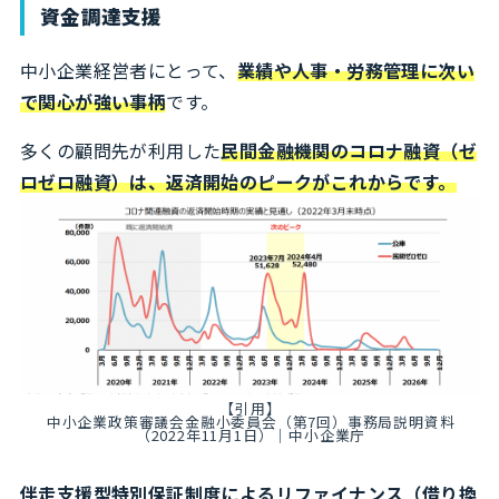
資金調達支援
中小企業経営者にとって、
業績や人事・労務管理に次い
で関心が強い事柄
です。
多くの顧問先が利用した
民間金融機関のコロナ融資（ゼ
ロゼロ融資）は、返済開始のピークがこれからです。
【引用】
中小企業政策審議会金融小委員会（第7回）事務局説明資料
（2022年11月1日）｜中小企業庁
伴走支援型特別保証制度によるリファイナンス（借り換