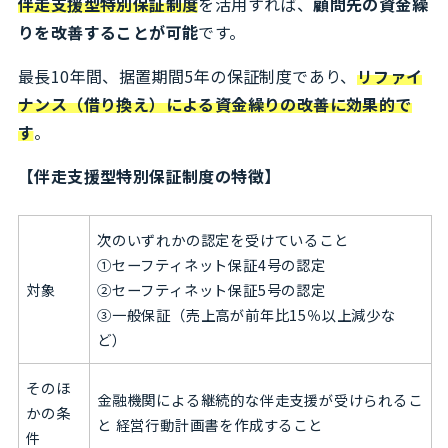
伴走支援型特別保証制度
を活用すれば、
顧問先の資金繰
りを改善することが可能
です。
最長10年間、据置期間5年の保証制度であり、
リファイ
ナンス（借り換え）による資金繰りの改善に効果的で
す
。
【伴走支援型特別保証制度の特徴】
次のいずれかの認定を受けていること
①セーフティネット保証4号の認定
対象
②セーフティネット保証5号の認定
③一般保証（売上高が前年比15％以上減少な
ど）
そのほ
金融機関による継続的な伴走支援が受けられるこ
かの条
と 経営行動計画書を作成すること
件