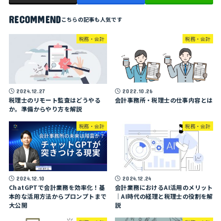
RECOMMEND
税務・会計
税務・会計
2024.12.27
2022.10.26
税理士のリモート監査はどうやる
会計事務所・税理士の仕事内容とは
か。準備からやり方を解説
税務・会計
税務・会計
2024.12.10
2024.12.24
ChatGPTで会計業務を効率化！基
会計業務におけるAI活用のメリット
本的な活用方法からプロンプトまで
｜AI時代の経理と税理士の役割を解
大公開
説