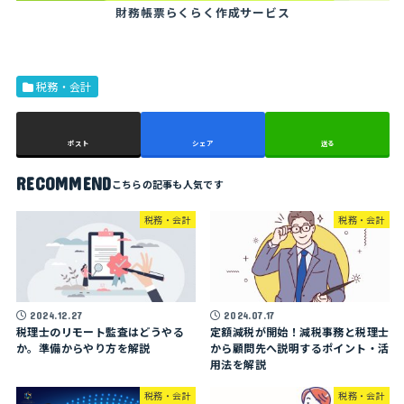
財務帳票らくらく作成サービス
税務・会計
ポスト
シェア
送る
RECOMMEND
税務・会計
税務・会計
2024.12.27
2024.07.17
税理士のリモート監査はどうやる
定額減税が開始！減税事務と税理士
か。準備からやり方を解説
から顧問先へ説明するポイント・活
用法を解説
税務・会計
税務・会計