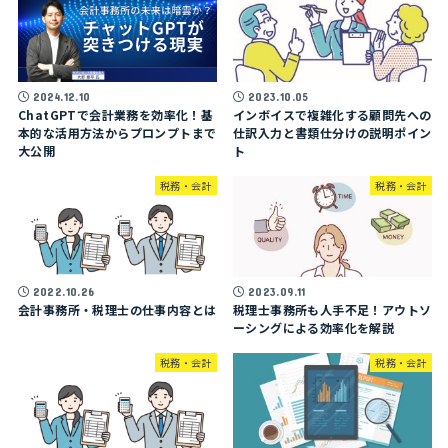
2024.12.10
2023.10.05
ChatGPTで会計業務を効率化！基
インボイスで複雑化する顧問先への
本的な活用方法からプロンプトまで
仕訳入力と書類仕分けの説明ポイン
大公開
ト
税務・会計
税務・会計
2022.10.26
2023.09.11
会計事務所・税理士の仕事内容とは
税理士事務所も人手不足！アウトソ
ーシングによる効率化を解説
税務・会計
税務・会計