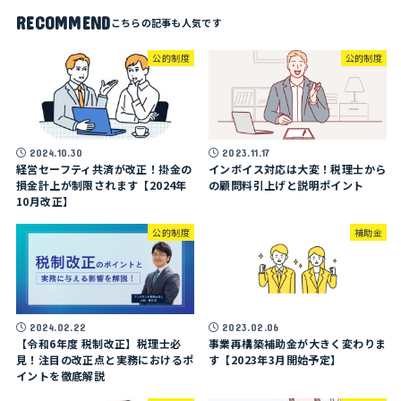
RECOMMEND
公的制度
公的制度
2024.10.30
2023.11.17
経営セーフティ共済が改正！掛金の
インボイス対応は大変！税理士から
損金計上が制限されます【2024年
の顧問料引上げと説明ポイント
10月改正】
公的制度
補助金
2024.02.22
2023.02.06
【令和6年度 税制改正】税理士必
事業再構築補助金が大きく変わりま
見！注目の改正点と実務におけるポ
す【2023年3月開始予定】
イントを徹底解説