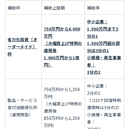
補助枠
補助上限額
補助率
中小企業：
750万円から8,000
1,500万円まで2
万円
分の1
省力化投資（オ
（大幅賃上げ特例の
1,500万円超の部
ーダーメイド）
適用後
分は3分の1
枠
1,000万円から1億
小規模・再生事業
円）
者：
3分の2
中小企業：
750万円から1,250
2分の1
万円
製品・サービス
（コロナ回復特例
（大幅賃上げ特例の
高付加価値化枠
適用時は3分の2）
適用後
（通常類型）
小規模・再生事業
850万円から2,250
者：
万円）
3分の2