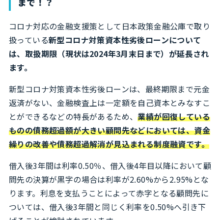
まで！？
コロナ対応の金融支援策として日本政策金融公庫で取り
扱っている
新型コロナ対策資本性劣後ローンについて
は、取扱期限（現状は2024年3月末日まで）が延長され
ます。
新型コロナ対策資本性劣後ローンは、最終期限まで元金
返済がない、金融検査上は一定額を自己資本とみなすこ
とができるなどの特長があるため、
業績が回復している
ものの債務超過額が大きい顧問先などにおいては、資金
繰りの改善や債務超過解消が見込まれる制度融資です。
借入後3年間は利率0.50％、借入後4年目以降において顧
問先の決算が黒字の場合は利率が2.60%から2.95%とな
ります。利息を支払うことによって赤字となる顧問先に
ついては、借入後3年間と同じく利率を0.50%へ引き下