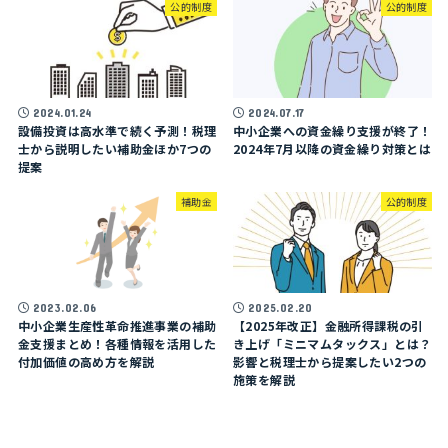
公的制度
公的制度
2024.01.24
2024.07.17
設備投資は高水準で続く予測！税理
中小企業への資金繰り支援が終了！
士から説明したい補助金ほか7つの
2024年7月以降の資金繰り対策とは
提案
補助金
公的制度
2023.02.06
2025.02.20
中小企業生産性革命推進事業の補助
【2025年改正】金融所得課税の引
金支援まとめ！各種情報を活用した
き上げ「ミニマムタックス」とは？
付加価値の高め方を解説
影響と税理士から提案したい2つの
施策を解説