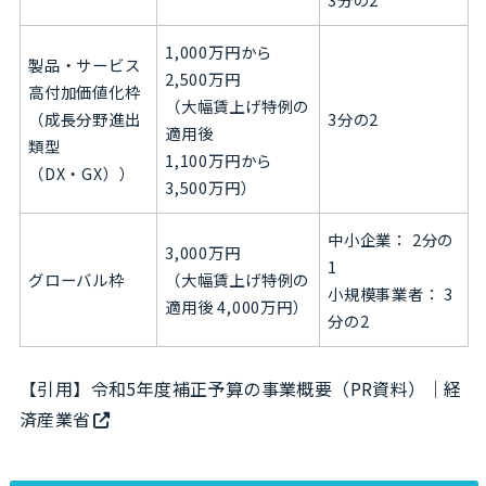
1,000万円から
製品・サービス
2,500万円
高付加価値化枠
（大幅賃上げ特例の
（成長分野進出
3分の2
適用後
類型
1,100万円から
（DX・GX））
3,500万円）
中小企業： 2分の
3,000万円
1
グローバル枠
（大幅賃上げ特例の
小規模事業者： 3
適用後 4,000万円）
分の2
【引用】
令和5年度補正予算の事業概要（PR資料）｜経
済産業省