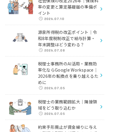
社会保険の改定2026年｜保険料
率の変更と算定基礎届の準備ポ
イント
2026.07.10
源泉所得税の改正ポイント｜令
和8年度税制改正で給与計算・
年末調整はどう変わる？
2026.07.08
税理士事務所のAI活用・業務効
率化ならGoogle Workspace｜
2026年の転換点を乗り越えるた
めに
2026.07.05
税理士の業務範囲拡大｜隣接領
域をどう取り込むか
2026.07.05
約束手形廃止が資金繰りに与え