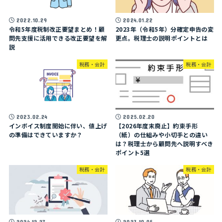
2022.10.29
2024.01.22
令和5年度税制改正要望まとめ！顧
2023年（令和5年）分確定申告の変
問先支援に活用できる改正要望を解
更点。税理士の説明ポイントとは
説
税務・会計
税務・会計
2023.02.24
2025.02.20
インボイス制度開始に伴い、値上げ
【2026年度末廃止】約束手形
の準備はできていますか？
（紙）の仕組みや小切手との違い
は？税理士から顧問先へ説明すべき
ポイント5選
税務・会計
税務・会計
2024.12.27
2023.10.05