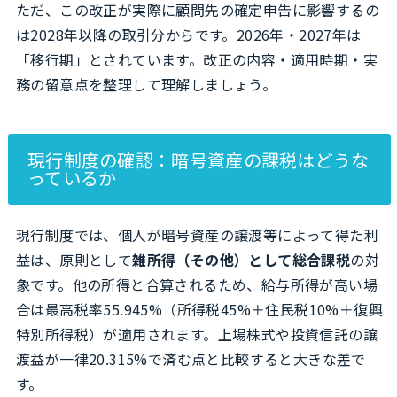
ただ、この改正が実際に顧問先の確定申告に影響するの
は2028年以降の取引分からです。2026年・2027年は
「移行期」とされています。改正の内容・適用時期・実
務の留意点を整理して理解しましょう。
現行制度の確認：暗号資産の課税はどうな
っているか
現行制度では、個人が暗号資産の譲渡等によって得た利
益は、原則として
雑所得（その他）として総合課税
の対
象です。他の所得と合算されるため、給与所得が高い場
合は最高税率55.945%（所得税45%＋住民税10%＋復興
特別所得税）が適用されます。上場株式や投資信託の譲
渡益が一律20.315%で済む点と比較すると大きな差で
す。