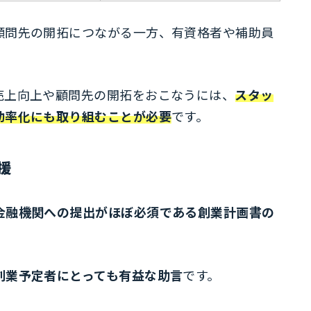
顧問先の開拓につながる一方、有資格者や補助員
。
売上向上や顧問先の開拓をおこなうには、
スタッ
効率化にも取り組むことが必要
です。
援
金融機関への提出がほぼ必須である創業計画書の
。
創業予定者にとっても有益な助言
です。