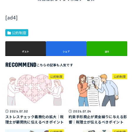
[ad4]
公的制度
ポスト
シェア
送る
RECOMMEND
公的制度
公的制度
2026.07.02
2026.07.04
ストレスチェック義務化の拡大｜税
約束手形廃止が資金繰りに与える影
理士が顧問先に伝えるべきポイント
響｜税理士が伝えるべきポイント
公的制度
公的制度