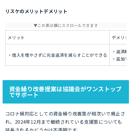
リスケのメリットデメリット
メリット
デメリッ
・返済期
・借入を増やさずに元金返済を減らすことができる
・追加で
資金繰り改善提案は協議会がワンストップ
でサポート
コロナ禍対応としての資金繰り改善策が相次いで廃止さ
れ、2024年12月まで継続されている支援策についても
延長されるかどうかは不透明です。