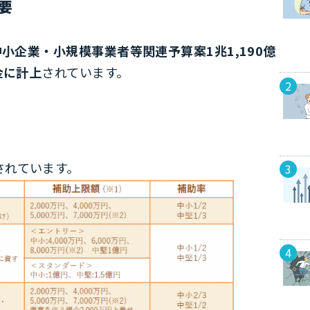
要
中小企業・小規模事業者等関連予算案1兆1,190億
金に計上
されています。
されています。