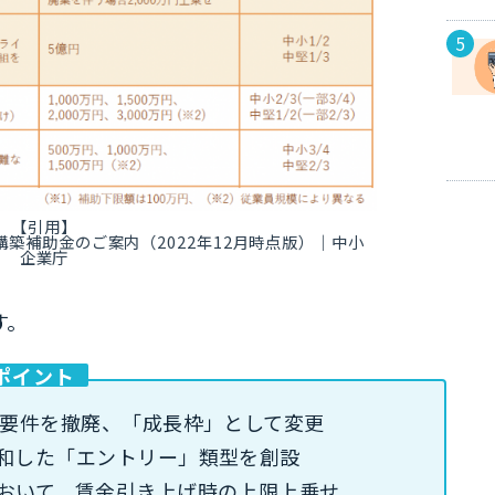
【引用】
再構築補助金のご案内（2022年12月時点版）｜中小
企業庁
す。
ポイント
少要件を撤廃、「成長枠」として変更
和した「エントリー」類型を創設
おいて、賃金引き上げ時の上限上乗せ