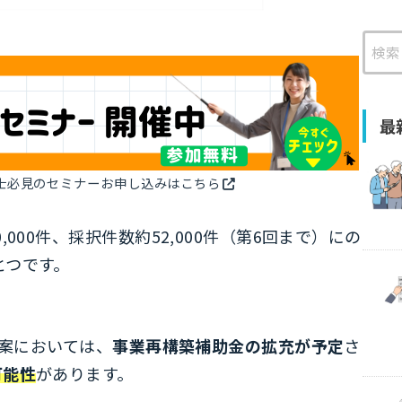
検
索
最
士必見のセミナーお申し込みはこちら
,000件、採択件数約52,000件（第6回まで）にの
とつです。
算案においては、
事業再構築補助金の拡充が予定
さ
可能性
があります。