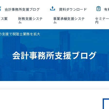
会計事務所支援ブログ
資料ダウンロード
有
ビス案
財務支援システ
事業承継支援システ
セミナ
ム
ム
内
の支援で税理士業務を拡大
会計事務所支援ブログ