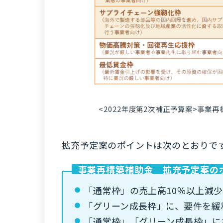
<2022年度第2次補正予算案>事業
拡充予定案のポイントは次のとおりで
事業再構築補助金 拡充予定案の
「通常枠」の売上高10％以上減
「グリーン成長枠」に、要件を緩
「通常枠」「グリーン成長枠」に