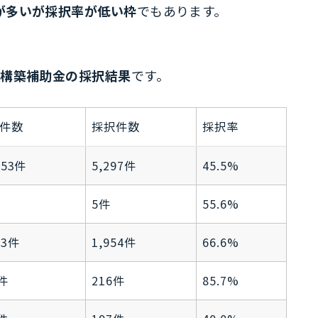
が多いが採択率が低い枠
でもあります。
再構築補助金の採択結果
です。
件数
採択件数
採択率
653件
5,297件
45.5%
5件
55.6%
33件
1,954件
66.6%
2件
216件
85.7%