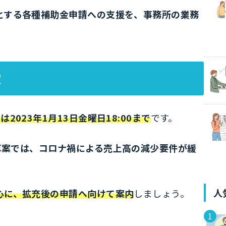
とする各種補助金申請への支援を、事務所の業務
定
023年1月13日金曜日18:00まで
です。
予算案では、コロナ禍による売上高の減少要件が緩
人
心に、拡充後の申請へ向けて案内
しましょう。