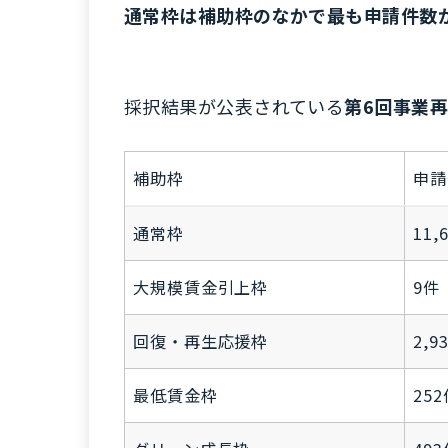
通常枠は補助枠のなかで最も申請件数
採択結果が公表されている
第6回事業
補助枠
申請
通常枠
11,
大規模賃金引上枠
9件
回復・再生応援枠
2,9
最低賃金枠
25