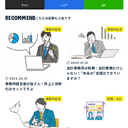
ポスト
シェア
送る
RECOMMEND
事務所経営
事務所経営
2022.07.07
会計事務所は税務・会計業務だけじ
ゃない！”本当の”支援はできてい
ますか？
2022.08.30
事務所経営者の皆さん！売上と効率
化はセットですよ
事務所経営
税務・会計