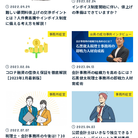
2023.02.24
インボイス制度開始に伴い、値上げ
2022.09.29
の準備はできていますか？
難しい顧問料値上げの交渉ポイント
とは？人件費高騰やインボイス制度
に備える考え方を解説！
事務所経営
会員の成功事例インタビュー
2023.02.06
2023.04.13
コロナ融資の借換え保証を徹底解説
会計事務所の組織力を高めるには？
【2023年1月最新版】
石黒健太税理士事務所の即戦力人材
育成術
事務所経営
事務所経営
2025.04.03
2022.07.07
公認会計士はいきなり独立できる？
税理士・会計事務所の今後は!？10
メリット・デメリットと事前準備