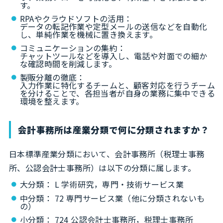
す。
RPAやクラウドソフトの活用：
データの転記作業や定型メールの送信などを自動化
し、単純作業を機械に置き換えます。
コミュニケーションの集約：
チャットツールなどを導入し、電話や対面での細か
な確認時間を削減します。
製販分離の徹底：
入力作業に特化するチームと、顧客対応を行うチーム
を分けることで、各担当者が自身の業務に集中できる
環境を整えます。
会計事務所は産業分類で何に分類されますか？
日本標準産業分類において、会計事務所（税理士事務
所、公認会計士事務所）は以下の分類に属します。
大分類： L 学術研究，専門・技術サービス業
中分類： 72 専門サービス業（他に分類されないも
の）
小分類： 724 公認会計士事務所，税理士事務所