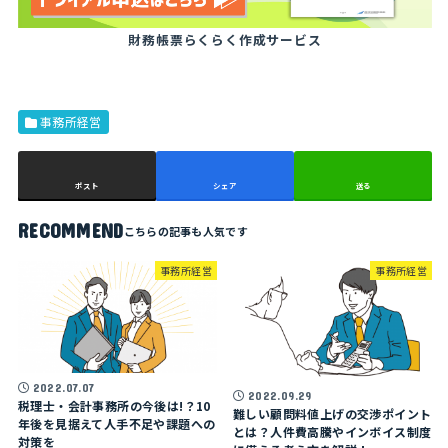
財務帳票らくらく作成サービス
事務所経営
ポスト
シェア
送る
RECOMMEND
事務所経営
事務所経営
2022.07.07
2022.09.29
税理士・会計事務所の今後は!？10
難しい顧問料値上げの交渉ポイント
年後を見据えて人手不足や課題への
とは？人件費高騰やインボイス制度
対策を