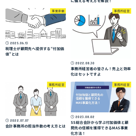
に備える考え方を解説！
事業承継
事務所経営
2025.06.13
税理士が顧問先へ提供する“付加価
値”とは
2022.08.30
事務所経営者の皆さん！売上と効率
化はセットですよ
事務所経営
事務所経営
2023.08.02
2022.07.07
SS総合会計から学ぶ付加価値と顧
会計事務所の担当件数の考え方とは
問先の信頼を獲得できるMAS事業
化方法！